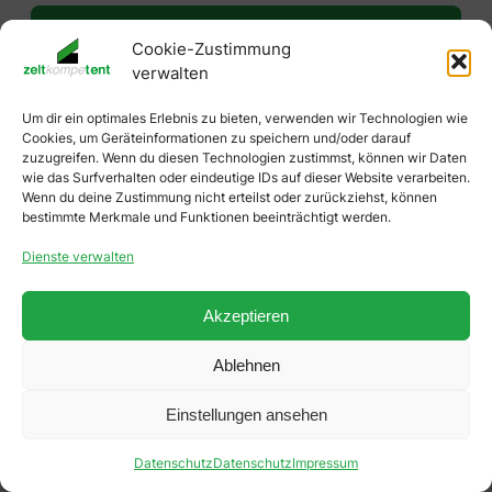
Cookie-Zustimmung
verwalten
Um dir ein optimales Erlebnis zu bieten, verwenden wir Technologien wie
Cookies, um Geräteinformationen zu speichern und/oder darauf
Zeltkompetent
zuzugreifen. Wenn du diesen Technologien zustimmst, können wir Daten
wie das Surfverhalten oder eindeutige IDs auf dieser Website verarbeiten.
Ludwig Ortmeier GmbH
Wenn du deine Zustimmung nicht erteilst oder zurückziehst, können
bestimmte Merkmale und Funktionen beeinträchtigt werden.
Planen- und Zeltefabrik
Dienste verwalten
Tittlinger Straße 16 | 94034 Passau
Anfahrt →
Akzeptieren
Ablehnen
Einstellungen ansehen
Datenschutz
Datenschutz
Impressum