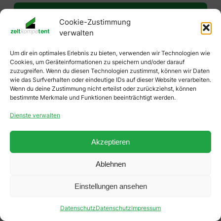
Cookie-Zustimmung
verwalten
Um dir ein optimales Erlebnis zu bieten, verwenden wir Technologien wie
Cookies, um Geräteinformationen zu speichern und/oder darauf
Zeltkompetent
zuzugreifen. Wenn du diesen Technologien zustimmst, können wir Daten
wie das Surfverhalten oder eindeutige IDs auf dieser Website verarbeiten.
Ludwig Ortmeier GmbH
Wenn du deine Zustimmung nicht erteilst oder zurückziehst, können
bestimmte Merkmale und Funktionen beeinträchtigt werden.
Planen- und Zeltefabrik
Dienste verwalten
Tittlinger Straße 16 | 94034 Passau
Anfahrt →
Akzeptieren
Ablehnen
Einstellungen ansehen
Datenschutz
Datenschutz
Impressum